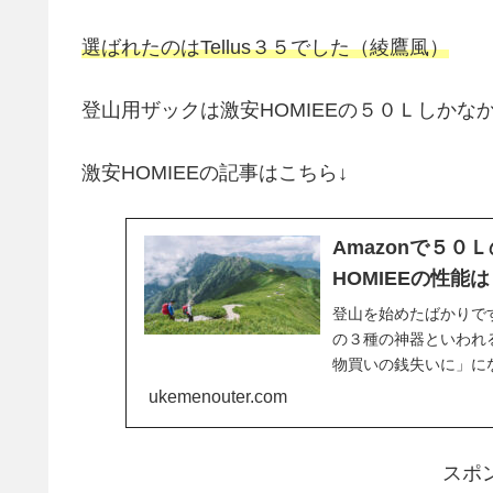
選ばれたのはTellus３５でした（綾鷹風）
登山用ザックは激安HOMIEEの５０Ｌしか
激安HOMIEEの記事はこちら↓
Amazonで５
HOMIEEの性能
登山を始めたばかりで
の３種の神器といわれ
物買いの銭失いに」に
物とは違う所もありま
ukemenouter.com
スポ