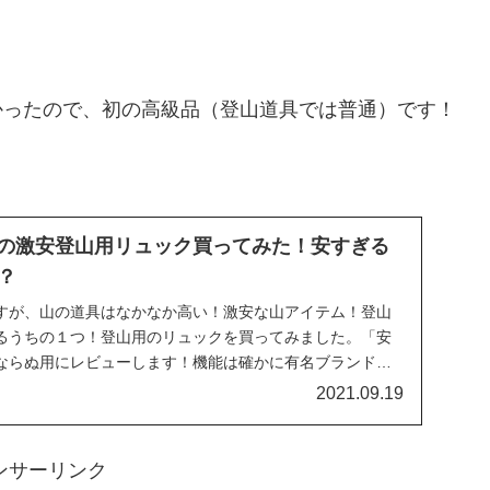
なかったので、初の高級品（登山道具では普通）です！
０Ｌの激安登山用リュック買ってみた！安すぎる
は？
すが、山の道具はなかなか高い！激安な山アイテム！登山
るうちの１つ！登山用のリュックを買ってみました。「安
ならぬ用にレビューします！機能は確かに有名ブランドの
すが、レインカバーもついてこの値段！
2021.09.19
ンサーリンク