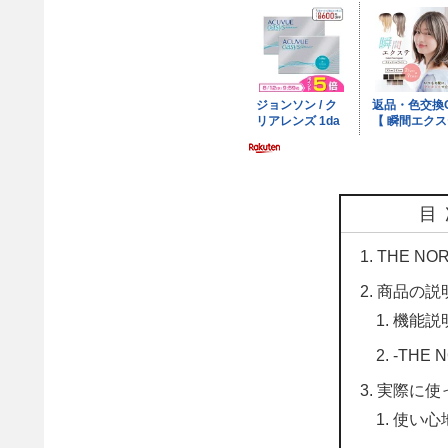
目
THE NORT
商品の説
機能説明(
-THE 
実際に使
使い心