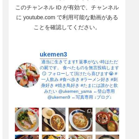
このチャンネル ID が有効で、チャンネル
に youtube.com で利用可能な動画がある
ことを確認してください。
ukemen3
適当に生きてます❗
返事がない時はただ
の屍です。
食べたものを無言投稿します
😏
フォローして頂けたら喜びます😭
#
一人飲み
#食べ歩き
#ラーメン好き
#刺
身好き
#焼き鳥好き
#たまには誰かと飲
みたい
@ukemen_yama ←登山専用
@ukemen9 ←写真専用
↓ブログ↓