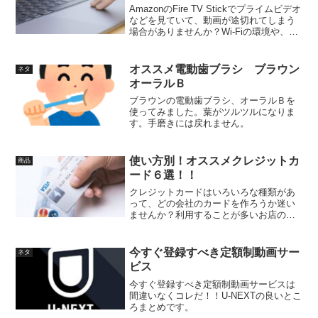
AmazonのFire TV Stickでプライムビデオ
などを見ていて、動画が途切れてしまう
場合がありませんか？Wi-Fiの環境や、Ｔ
Ｖの設置状況で途切れる場合がありま
す。有線接続で安定したインターネット
環境になります。
オススメ電動歯ブラシ ブラウン
ネタ
オーラルＢ
ブラウンの電動歯ブラシ、オーラルＢを
使ってみました。葉がツルツルになりま
す。手磨きには戻れません。
使い方別！オススメクレジットカ
商品
ード６選！！
クレジットカードはいろいろな種類があ
って、どの会社のカードを作ろうか迷い
ませんか？利用することが多いお店のカ
ードがポイントが貯まりやすかったり、
特典が多かったり、買い物に便利だった
りします。そんな特徴のあるクレジット
今すぐ登録すべき定額制動画サー
ネタ
カードをまとめました。良くご利用する
ビス
お店のカードがあれば発行をオススメし
ます！
今すぐ登録すべき定額制動画サービスは
間違いなくコレだ！！U-NEXTの良いとこ
ろまとめです。