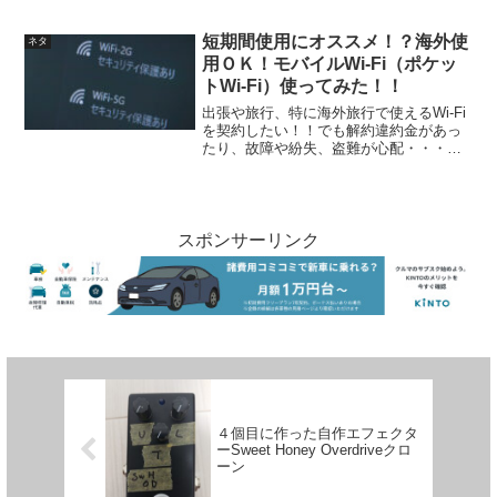
短期間使用にオススメ！？海外使
ネタ
用ＯＫ！モバイルWi-Fi（ポケッ
トWi-Fi）使ってみた！！
出張や旅行、特に海外旅行で使えるWi-Fi
を契約したい！！でも解約違約金があっ
たり、故障や紛失、盗難が心配・・・そ
んなあなたにオススメできる「クラウド
WiFi」を実際に使ってみたので紹介しま
す！！最安値だと月額2,580円から使える
クラウド...
スポンサーリンク
４個目に作った自作エフェクタ
ーSweet Honey Overdriveクロ
ーン