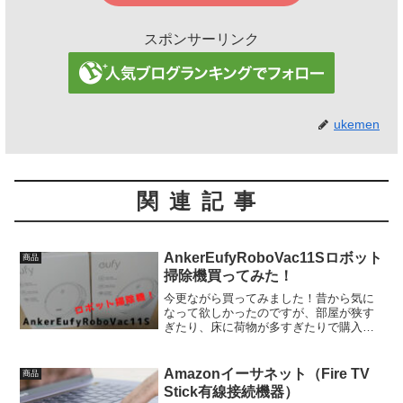
スポンサーリンク
ukemen
関連記事
AnkerEufyRoboVac11Sロボット
商品
掃除機買ってみた！
今更ながら買ってみました！昔から気に
なって欲しかったのですが、部屋が狭す
ぎたり、床に荷物が多すぎたりで購入に
至らなかったのですが、引越しを機に購
入しました！！まぁ部屋は広くはないで
すが(笑)結論からいうと買って良かったで
Amazonイーサネット（Fire TV
商品
す(#^.^#)そん...
Stick有線接続機器）