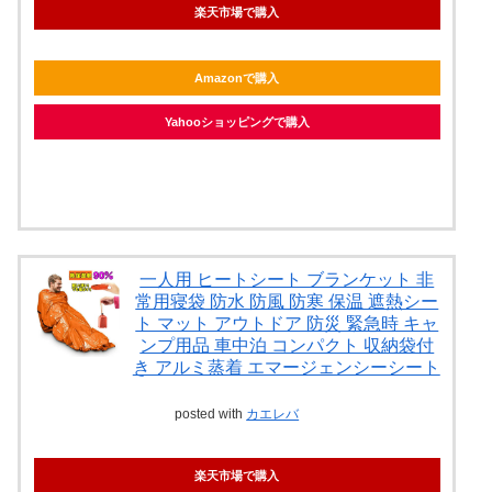
楽天市場で購入
Amazonで購入
Yahooショッピングで購入
一人用 ヒートシート ブランケット 非
常用寝袋 防水 防風 防寒 保温 遮熱シー
ト マット アウトドア 防災 緊急時 キャ
ンプ用品 車中泊 コンパクト 収納袋付
き アルミ蒸着 エマージェンシーシート
posted with
カエレバ
楽天市場で購入