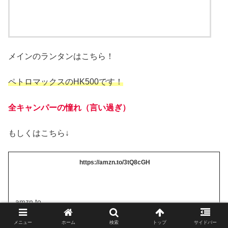
メインのランタンはこちら！
ペトロマックスのHK500です！
全キャンパーの憧れ（言い過ぎ）
もしくはこちら↓
https://amzn.to/3tQ8cGH
amzn.to
メニュー
ホーム
検索
トップ
サイドバー