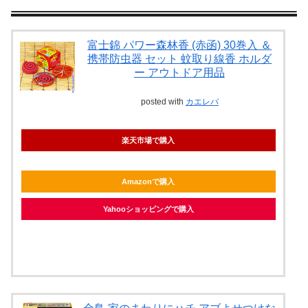
富士錦 パワー森林香 (赤函) 30巻入 ＆
携帯防虫器 セット 蚊取り線香 ホルダ
ー アウトドア用品
posted with
カエレバ
楽天市場で購入
Amazonで購入
Yahooショッピングで購入