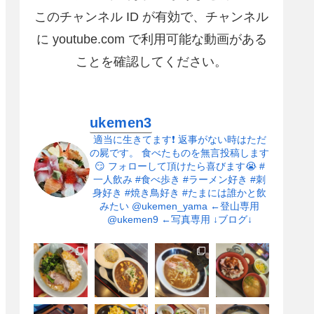
このチャンネル ID が有効で、チャンネル
に youtube.com で利用可能な動画がある
ことを確認してください。
ukemen3
適当に生きてます❗
返事がない時はただ
の屍です。
食べたものを無言投稿します
😏
フォローして頂けたら喜びます😭
#
一人飲み
#食べ歩き
#ラーメン好き
#刺
身好き
#焼き鳥好き
#たまには誰かと飲
みたい
@ukemen_yama ←登山専用
@ukemen9 ←写真専用
↓ブログ↓