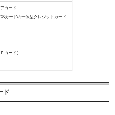
リアカード
とUCSカードの一体型クレジットカード
ド
ＯＰカード）
ード