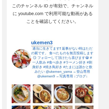
このチャンネル ID が有効で、チャンネル
に youtube.com で利用可能な動画がある
ことを確認してください。
ukemen3
適当に生きてます❗
返事がない時はただ
の屍です。
食べたものを無言投稿します
😏
フォローして頂けたら喜びます😭
#
一人飲み
#食べ歩き
#ラーメン好き
#刺
身好き
#焼き鳥好き
#たまには誰かと飲
みたい
@ukemen_yama ←登山専用
@ukemen9 ←写真専用
↓ブログ↓