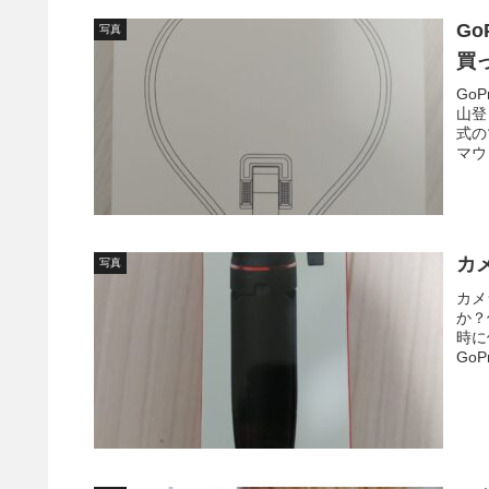
G
写真
買
Go
山登
式の
マウ
に制
際、
じで
カ
写真
カメ
か？
時に
Go