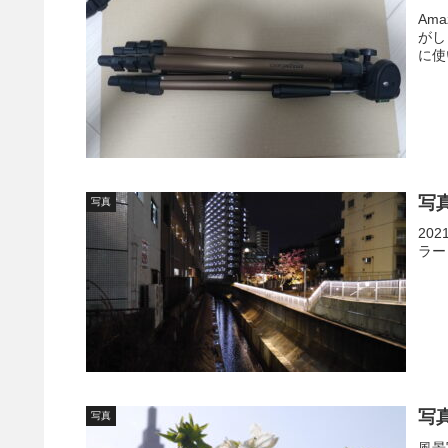
Am
がし
に使
写
写真
20
ラー
写
写真
風景