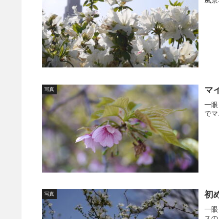
マ
写真
一眼
でマ
初
写真
一眼
スの