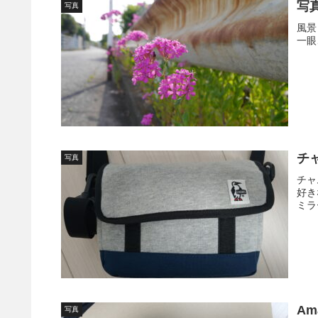
写
写真
風景
一眼
チ
写真
チャ
好き
ミラ
A
写真