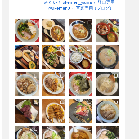
みたい
@ukemen_yama ←登山専用
@ukemen9 ←写真専用
↓ブログ↓