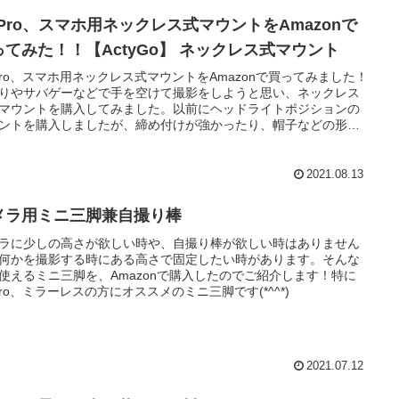
oPro、スマホ用ネックレス式マウントをAmazonで
ってみた！！【ActyGo】 ネックレス式マウント
Pro、スマホ用ネックレス式マウントをAmazonで買ってみました！
りやサバゲーなどで手を空けて撮影をしようと思い、ネックレス
マウントを購入してみました。以前にヘッドライトポジションの
ントを購入しましたが、締め付けが強かったり、帽子などの形状
限が出来てしまうので、ネックレス式を購入してみました。実
山登りで使ってみましたが、両手は使えますし、装着感もいい感
す。
2021.08.13
メラ用ミニ三脚兼自撮り棒
ラに少しの高さが欲しい時や、自撮り棒が欲しい時はありません
何かを撮影する時にある高さで固定したい時があります。そんな
使えるミニ三脚を、Amazonで購入したのでご紹介します！特に
Pro、ミラーレスの方にオススメのミニ三脚です(*^^*)
2021.07.12